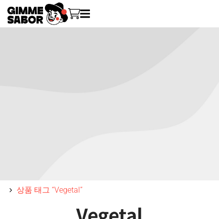
You are here:
상품 태그 “Vegetal”
Vegetal